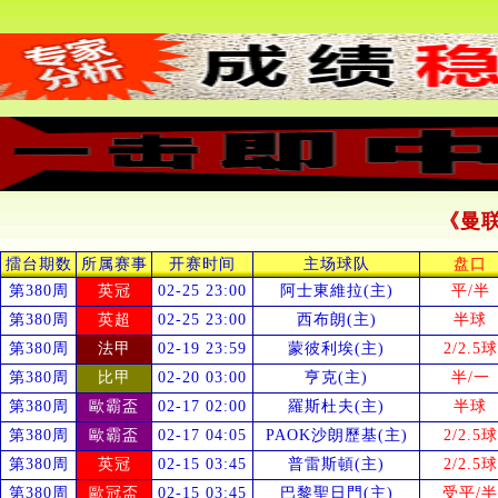
《曼
擂台期数
所属赛事
开赛时间
主场球队
盘口
第380周
英冠
02-25 23:00
阿士東維拉(主)
平/半
第380周
英超
02-25 23:00
西布朗(主)
半球
第380周
法甲
02-19 23:59
蒙彼利埃(主)
2/2.5球
第380周
比甲
02-20 03:00
亨克(主)
半/一
第380周
歐霸盃
02-17 02:00
羅斯杜夫(主)
半球
第380周
歐霸盃
02-17 04:05
PAOK沙朗歷基(主)
2/2.5球
第380周
英冠
02-15 03:45
普雷斯頓(主)
2/2.5球
第380周
歐冠盃
02-15 03:45
巴黎聖日門(主)
受
平/半