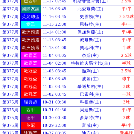
第377周
巴西甲
11-17 07:45
利斯菲體育會(主)
2.5球
第377周
國際友誼
11-16 03:45
北愛爾蘭(主)
平/半
第377周
英足總盃
11-16 03:45
史雲頓(主)
2.5/3球
第377周
意乙
11-13 22:00
恩特拉(主)
半/一
第377周
歐洲預選
11-14 01:00
保加利亞(主)
平/半
第377周
歐洲預選
11-13 03:45
威爾斯(主)
平/半
第377周
歐洲預選
11-13 01:00
奧地利(主)
半球
第377周
歐霸盃
11-04 04:05
奈斯(主)
2.5球
第377周
歐霸盃
11-04 02:00
特拉維夫馬卡比(主)
半球
第377周
歐冠盃
11-03 03:45
熱刺(主)
2.5球
第377周
歐冠盃
11-03 03:45
波圖(主)
球半
第377周
歐冠盃
11-02 03:45
慕遜加柏(主)
3球
第377周
歐冠盃
11-02 03:45
巴素利(主)
一球
第375周
瑞典超
10-31 00:30
科根堡(主)
3球
第375周
西甲
10-31 01:30
貝迪斯(主)
平/半
第375周
德甲
10-30 00:30
多蒙特(主)
3球
第375周
英冠
10-29 22:00
富咸(主)
平/半
第375周
法聯盃
10-27 03:05
迪安(主)
受
半球