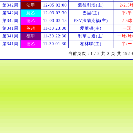
第342周
法甲
12-05 02:00
蒙彼利埃(主)
2/2.5
第342周
意乙
12-03 03:30
巴里(主)
平/半
第342周
德乙
12-03 03:15
FSV法蘭克福(主)
2.5球
第341周
英超
11-30 23:00
愛華頓(主)
一球
第341周
德甲
11-30 22:30
利華古遜(主)
一球/球
第341周
德乙
11-30 01:30
柏林聯(主)
半/一
当前页次：1 / 2 共 2 页 共 19