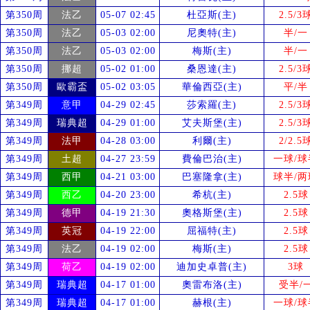
第350周
法乙
05-07 02:45
杜亞斯(主)
2.5/3
第350周
法乙
05-03 02:00
尼奧特(主)
半/一
第350周
法乙
05-03 02:00
梅斯(主)
半/一
第350周
挪超
05-02 01:00
桑恩達(主)
2.5/3
第350周
歐霸盃
05-02 03:05
華倫西亞(主)
平/半
第349周
意甲
04-29 02:45
莎索羅(主)
2.5/3
第349周
瑞典超
04-29 01:00
艾夫斯堡(主)
2.5/3
第349周
法甲
04-28 03:00
利爾(主)
2/2.5
第349周
土超
04-27 23:59
費倫巴治(主)
一球/球
第349周
西甲
04-21 03:00
巴塞隆拿(主)
球半/两
第349周
西乙
04-20 23:00
希杭(主)
2.5球
第349周
德甲
04-19 21:30
奧格斯堡(主)
2.5球
第349周
英冠
04-19 22:00
屈福特(主)
2.5球
第349周
法乙
04-19 02:00
梅斯(主)
2.5球
第349周
荷乙
04-19 02:00
迪加史卓普(主)
3球
第349周
瑞典超
04-17 01:00
奧雷布洛(主)
受
半/
第349周
瑞典超
04-17 01:00
赫根(主)
一球/球