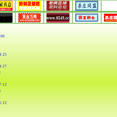
:00
4:25
4:27
2
7:12
3
5:12