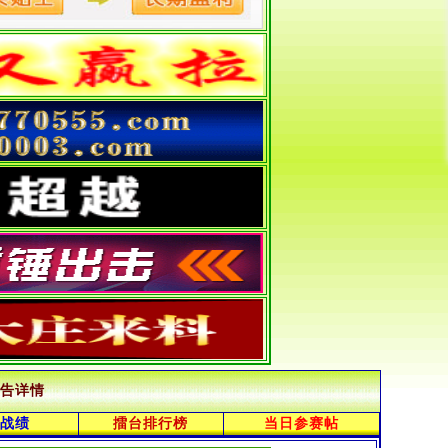
告详情
战绩
擂台排行榜
当日参赛帖