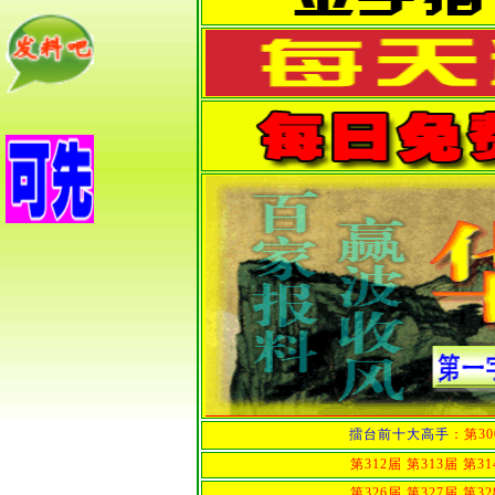
擂台前十大高手
：
第3
第312届
第313届
第31
第326届
第327届
第32